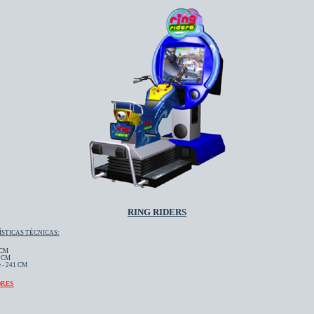
RING RIDERS
STICAS TÉCNICAS:
 CM
0 CM
 - 241 CM
ORES