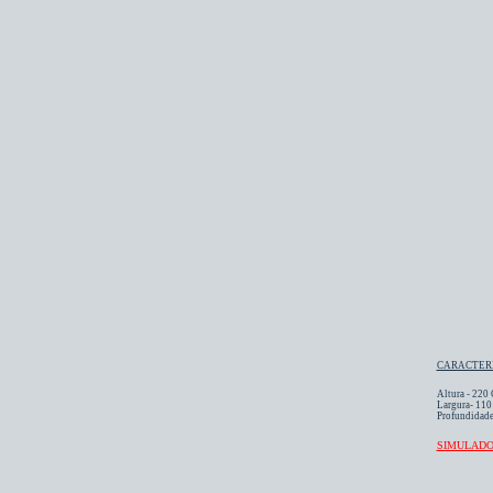
CARACTERÍ
Altura - 220
Largura- 11
Profundidade
SIMULAD