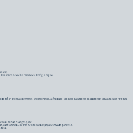
alismo.
 Dinâmico de até 80 caracteres. Relógio digital.
o de até 24 moedas diferentes. Incorporando, além disso, um tubo para trocos auxiliar com uma altura de 780 mm.
ros ( curtos e longos ), etc.
série, com também 780 mm de altura em espaço reservado para isso.
oduto.