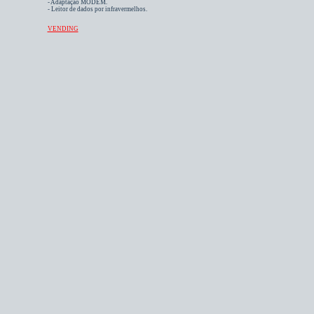
- Adaptação MODEM.
- Leitor de dados por infravermelhos.
VENDING