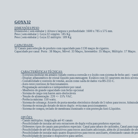
GOYA 32
DIMENSÕES/PESO
:
Dimensões ( sem embalar ): Altura x largura x profundidade: 1600 x 785 x 575 mm.
Peso ( sem embalar ): Goya 32 simples: 185 Kg.
Peso ( sem embalar ): Goya 32 múltiplo: 189 Kg
CAPACIDADE:
32 Canais para selecção de produto com capacidade para 1130 maços de cigarros.
Capacidade por canal: Porta : 38 Maços; Móvel: 33 Maços; Intermédio: 35 Maços; Múltiplo: 17 Maços.
CARACTERÍSTICAS TÉCNICAS:
- Estrutura modular em armário tratado contra a corrosão e o óxido com sistema de fecho anti - vand
- Display alfanumérico de cristal líquido para mensagem: Estático com 32 caracteres em dois níveis.
- Contabilidade e controlo de vendas, assim como saída de dados via RS-232-C.
- Auto-teste contínuo de funcionamento.
- Programação automática e independente por canal.
- Mealheiro de grande capacidade com fecho opcional
- Sistema de carga com hastes auto-deslocáveis
- Tensão de alimentação: 220 +/- 15% VAC.
- Potência máxima: 150 watts.
- Sistema de cobrança: Através de porta-moedas electrónico dotado de 5 tubos para trocos. Admissã
-
Sistema de extracção dotado de micro duplo: evita mau posicionamento.
-
Sistema de compra,
teclado de membrana iluminado e com protecção Anti-Líquidos.
OPÇÕES:
- Canais múltiplos: Ampliação até 41 canais
- Possibilidade de instalar até seis extractores de dupla volta para produtos especiais.
- Diferentes tipos de canais para produtos especiais: Canal para tabaco de cachimbo, Canal para isquei
- Possibilidade de até três dispositivos para trocos auxiliares adicionais, além do já instalado de 
- Possibilidade de instalar mais quatro dispositivos para trocos auxiliares, eliminando canais de pr
- Possibilidade de instalar o dispositivo para cartões.