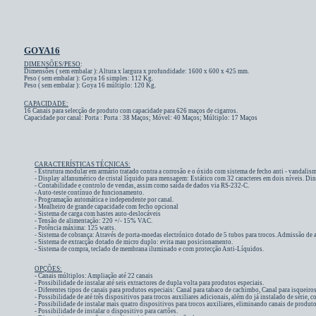
GOYA16
DIMENSÕES/PESO
:
Dimensões ( sem embalar ): Altura x largura x profundidade:
1600 x 600 x 425 mm.
Peso ( sem embalar ):
Goya 16 simples: 112 Kg.
Peso ( sem embalar ):
Goya 16 múltiplo: 120 Kg.
CAPACIDADE:
16 Canais para selecção de produto com capacidade para 626 maços de cigarros.
Capacidade por canal: Porta :
Porta : 38 Maços; Móvel: 40 Maços; Múltiplo: 17 Maços
CARACTERÍSTICAS TÉCNICAS:
- Estrutura modular em armário tratado contra a corrosão e o óxido com sistema de fecho anti - vandalis
- Display alfanumérico de cristal líquido para mensagem: Estático com 32 caracteres em dois níveis. Dinâ
- Contabilidade e controlo de vendas, assim como saída de dados via RS-232-C.
- Auto-teste contínuo de funcionamento.
- Programação automática e independente por canal.
- Mealheiro de grande capacidade com fecho opcional
- Sistema de carga com hastes auto-deslocáveis
- Tensão de alimentação: 220 +/- 15% VAC.
- Potência máxima: 125 watts.
- Sistema de cobrança: Através de porta-moedas electrónico dotado de 5 tubos para trocos. Admissão de 
-
Sistema de extracção dotado de micro duplo: evita mau posicionamento.
-
Sistema de compra,
teclado de membrana iluminado e com protecção Anti-Líquidos.
OPÇÕES:
- Canais múltiplos: Ampliação até 22 canais
- Possibilidade de instalar até seis extractores de dupla volta para produtos especiais.
- Diferentes tipos de canais para produtos especiais: Canal para tabaco de cachimbo, Canal para isqueiros (
- Possibilidade de até três dispositivos para trocos auxiliares adicionais, além do já instalado de série
- Possibilidade de instalar mais quatro dispositivos para trocos auxiliares, eliminando canais de produto
- Possibilidade de instalar o dispositivo para cartões.