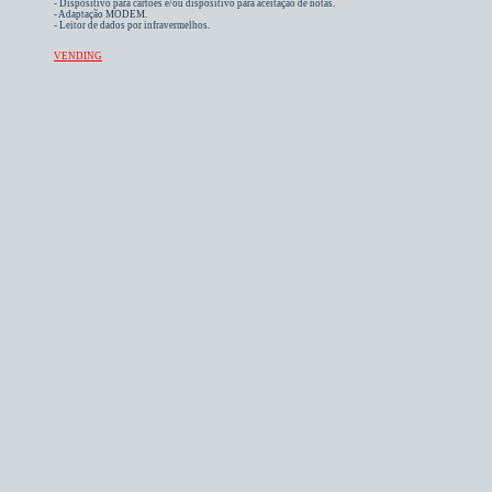
- Dispositivo para cartões e/ou dispositivo para aceitação de notas.
- Adaptação MODEM.
- Leitor de dados por infravermelhos.
VENDING