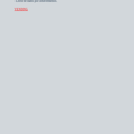
- Leitor de dados por infravermelhos.
VENDING