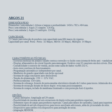
ARGOS 21
DIMENSÕES/PESO
:
Dimensões ( sem embalar ): Altura x largura x profundidade: 1450 x 782 x 404 mm.
Peso ( sem embalar ): Argos 21 simples: 126 Kg.
Peso ( sem embalar ): Argos 21 múltiplo: 134 Kg
CAPACIDADE:
21
Canais para selecção de produto com capacidade para 684 maços de cigarros.
Capacidade por canal: Porta :
Porta : 32 Maços; Móvel: 33 Maços; Múltiplo: 14 Maços
CARACTERÍSTICAS TÉCNICAS:
- Estrutura modular em armário tratado contra a corrosão e o óxido com sistema de fecho anti - vandalis
- Display alfanumérico de cristal líquido para mensagem: Estático com 32 caracteres em dois níveis. Dinâ
- Contabilidade e controlo de vendas, assim como saída de dados via RS-232-C.
- Auto-teste contínuo de funcionamento.
- Programação automática e independente por canal.
- Mealheiro de grande capacidade com fecho opcional
- Sistema de carga com hastes auto-deslocáveis
- Tensão de alimentação: 220 +/- 15% VAC.
- Potência máxima: 150 watts.
- Sistema de cobrança: Através de porta-moedas electrónico dotado de 5 tubos para trocos. Admissão de 
-
Sistema de extracção dotado de micro duplo: evita mau posicionamento.
-
Sistema de compra,
teclado de membrana iluminado e com protecção Anti-Líquidos.
OPÇÕES:
- Canais múltiplos: Ampliação até 29 canais
- Possibilidade de instalar até seis extractores de dupla volta para produtos especiais.
- Diferentes tipos de canais para produtos especiais: Canal para tabaco de cachimbo, Canal para isqueiros (
- Possibilidade de até três dispositivos para trocos auxiliares adicionais, além do já instalado de série.
- Dispositivo para cartões e/ou dispositivo para aceitação de notas.
- Adaptação MODEM.